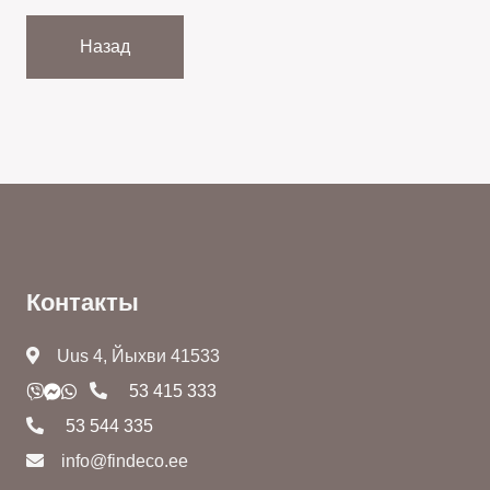
Назад
Контакты
Uus 4, Йыхви 41533
53 415 333
53 544 335
info@findeco.ee