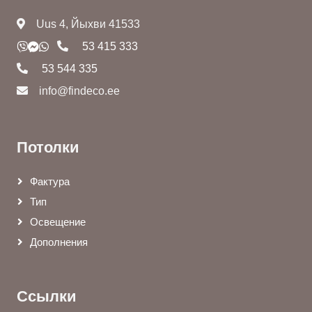
Uus 4, Йыхви 41533
53 415 333
53 544 335
info@findeco.ee
Потолки
Фактура
Тип
Освещение
Дополнения
Ссылки